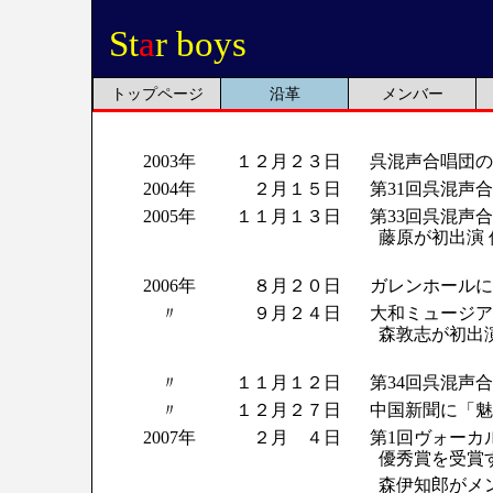
St
a
r boys
トップページ
沿革
メンバー
2003年
１２月２３日
呉混声合唱団の
2004年
２月１５日
第31回呉混声
2005年
１１月１３日
第33回呉混声
藤原が初出演
2006年
８月２０日
ガレンホールに
〃
９月２４日
大和ミュージア
森敦志が初出
〃
１１月１２日
第34回呉混声
〃
１２月２７日
中国新聞に「魅
2007年
２月 ４日
第1回ヴォーカ
優秀賞を受賞
森伊知郎がメ