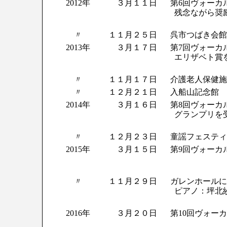
2012年
３月１１日
第6回ヴォーカ
残念ながら奨
〃
１１月２５日
呉市つばき会館
2013年
３月１７日
第7回ヴォーカ
エリザベト賞
〃
１１月１７日
介護老人保健施
〃
１２月２１日
入船山記念館 Ar
2014年
３月１６日
第8回ヴォーカ
グランプリを
〃
１２月２３日
童謡フェスティ
2015年
３月１５日
第9回ヴォーカ
〃
１１月２９日
ガレンホールに
ピアノ：坪北
2016年
３月２０日
第10回ヴォー