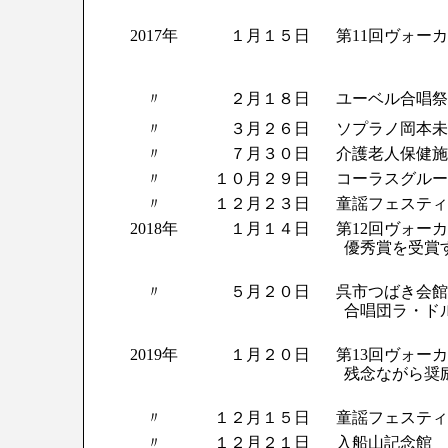
2017年
１月１５日
第11回ヴォー
〃
２月１８日
ユーベル合唱祭
〃
３月２６日
ソプラノ岡本未
〃
７月３０日
介護老人保健施
〃
１０月２９日
コーラスグルー
〃
１２月２３日
童謡フェスティ
2018年
１月１４日
第12回ヴォー
優秀賞を受賞
〃
５月２０日
呉市つばき会館
合唱団ラ・ド
2019年
１月２０日
第13回ヴォー
残念ながら奨
〃
１２月１５日
童謡フェスティ
〃
１２月２１日
入船山記念館 