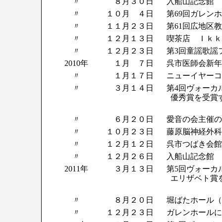
〃
８月３０日
入船山記念館 Ar
〃
１０月 ４日
第69回ガレン
〃
１１月２３日
第61回広地区
〃
１２月１３日
喫茶店 Ｉｋｋ
〃
１２月２３日
第3回童謡歌謡
2010年
１月 ７日
呉市医師会新年
〃
１月１７日
ニューイヤーコ
〃
３月１４日
第4回ヴォーカ
優秀賞を受賞
〃
６月２０日
愛音の会主催の
〃
１０月２３日
藤原脳神経外科
〃
１２月１２日
呉市つばき会館
〃
１２月２６日
入船山記念館 Ar
2011年
３月１３日
第5回ヴォーカ
エリザベト賞
〃
８月２０日
堀ばたホール（
〃
１２月２３日
ガレンホールに